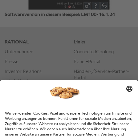
Softwareversion in diesem Beispiel: LM100-16.1.24