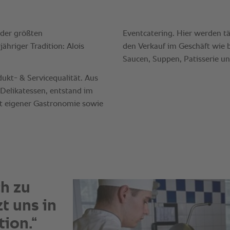
ch zu
t uns in
ion.“