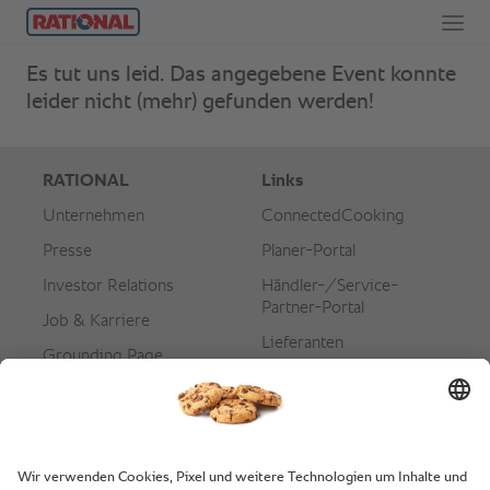
Es tut uns leid. Das angegebene Event konnte
leider nicht (mehr) gefunden werden!