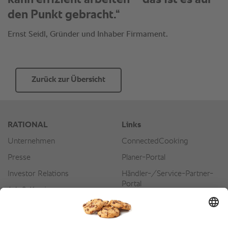
den Punkt gebracht.“
Ernst Seidl, Gründer und Inhaber Firmament.
Zurück zur Übersicht