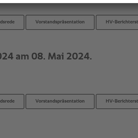
ndsrede
Vorstandspräsentation
HV-Berichters
ndsrede
Vorstandspräsentation
HV-Berichters