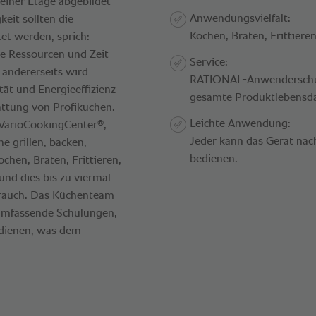
 einer Etage abgebildet
Anwendungsvielfalt:
eit sollten die
Kochen, Braten, Frittiere
et werden, sprich:
e Ressourcen und Zeit
Service:
andererseits wird
RATIONAL-Anwenderschulu
tät und Energieeffizienz
gesamte Produktlebensda
attung von Profiküchen.
Leichte Anwendung:
®
VarioCookingCenter
,
Jeder kann das Gerät na
e grillen, backen,
bedienen.
chen, Braten, Frittieren,
nd dies bis zu viermal
brauch. Das Küchenteam
h umfassende Schulungen,
edienen, was dem