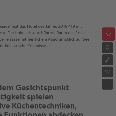
nd einfach und
htlich im Handling, und
narische Endqualität ist
ptimal.“