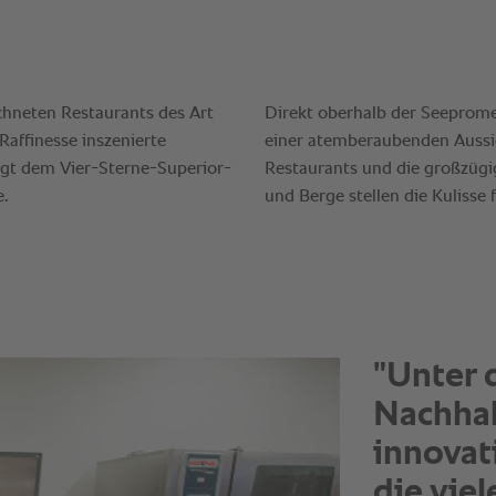
"Sie si
übersic
die kuli
immer o