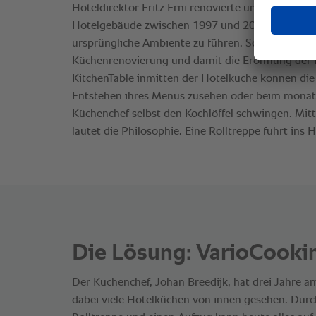
Die Lösung: VarioCooki
Der Küchenchef, Johan Breedijk, hat drei Jahre 
dabei viele Hotelküchen von innen gesehen. Dur