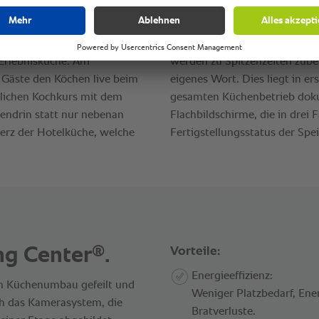
®
ng Center
.
Vorteile:
Energieeffizienz:
am Küchenumbau gefeilt und
Weniger Platzbedarf, Ene
ch das Kamerasystem, die
Bratverluste.