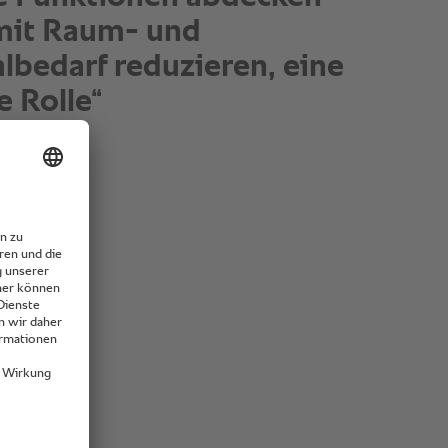
nd straightforward to use, and the culinary end
s optimal."