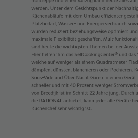
Rolltreppe und einen Aufzug kann heute alles auf
werden. Unter dem Gesichtspunkt der Nachhaltigk
Küchenabläufe mit dem Umbau effizienter gestalt
Platzbedarf, Wasser- und Energierverbrauch sowi
wurden reduziert beziehungsweise optimiert und 
maximale Flexibilität geschaffen. Multifunktionali
sind heute die wichtigsten Themen bei der Ausst
®
Hier helfen ihm das SelfCookingCenter
und das 
welche auf weniger als einem Quadratmeter Fläch
dämpfen, dünsten, blanchieren oder Pochieren. Ko
Sous-Vide und Über Nacht Garen in einem Gerät u
schneller und mit 40 Prozent weniger Stromver
von Breedijk ist im Schnitt 22 Jahre jung. Durc
die RATIONAL anbietet, kann jeder alle Geräte b
Küchenchef sehr wichtig ist.