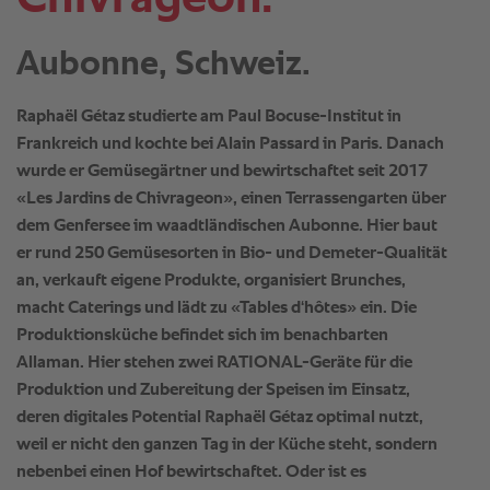
Aubonne, Schweiz.
Raphaël Gétaz studierte am Paul Bocuse-Institut in
Frankreich und kochte bei Alain Passard in Paris. Danach
wurde er Gemüsegärtner und bewirtschaftet seit 2017
«Les Jardins de Chivrageon», einen Terrassengarten über
dem Genfersee im waadtländischen Aubonne. Hier baut
er rund 250 Gemüsesorten in Bio- und Demeter-Qualität
an, verkauft eigene Produkte, organisiert Brunches,
macht Caterings und lädt zu «Tables d‘hôtes» ein. Die
Produktionsküche befindet sich im benachbarten
Allaman. Hier stehen zwei RATIONAL-Geräte für die
Produktion und Zubereitung der Speisen im Einsatz,
deren digitales Potential Raphaël Gétaz optimal nutzt,
weil er nicht den ganzen Tag in der Küche steht, sondern
nebenbei einen Hof bewirtschaftet. Oder ist es