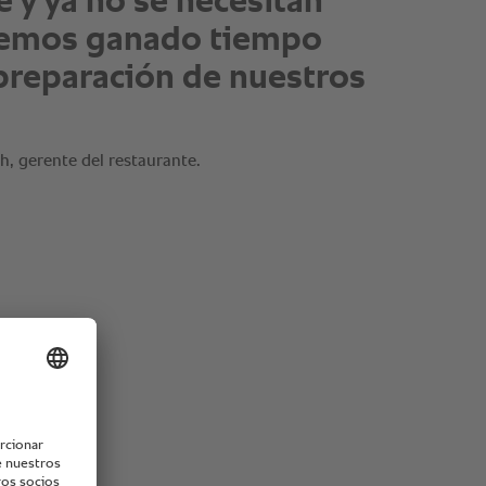
de tiempo son
cos."
, gerente del restaurante.