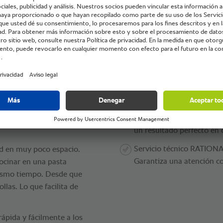
®
okingCenter
.
Ventajas:
Eficiencia energética:
de forma rápida y sencilla,"
Ahorro de hasta un 40 % 
grado permite añadir el
convencionales.
se ahorra tiempo. La
®
VarioCooking Control
:
funciones adicionales que
un resultado perfecto en 
Servicio técnico RATIONA
ad en muy poco espacio.
Garantiza una atención co
ocinar en una pasta
mismo tiempo. Desde que
llas. Lo que facilita de
rápida y fácilmente a los