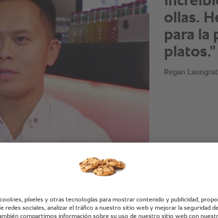
ahorro 
fantásti
Regan Laungrath