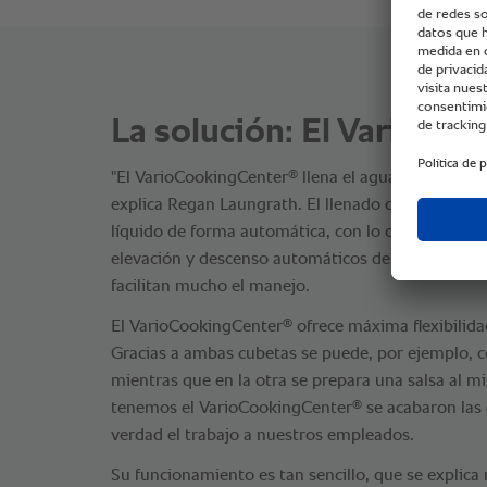
La solución: El VarioCo
®
"El VarioCookingCenter
llena el agua por sí solo 
explica Regan Laungrath. El llenado de agua inte
líquido de forma automática, con lo que también 
elevación y descenso automáticos de la cuba son 
facilitan mucho el manejo.
®
El VarioCookingCenter
ofrece máxima flexibilid
Gracias a ambas cubetas se puede, por ejemplo, c
mientras que en la otra se prepara una salsa al 
®
tenemos el VarioCookingCenter
se acabaron las o
verdad el trabajo a nuestros empleados.
Su funcionamiento es tan sencillo, que se explica 