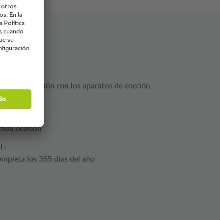
en comparación con los aparatos de cocción
cada ocasión
L:
mpleta los 365 días del año