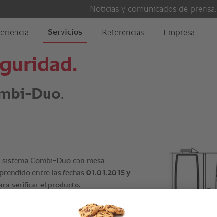
guridad.
ombi-Duo.
e un sistema Combi-Duo con mesa
mprendido entre las fechas
01.01.2015 y
ra verificar el producto.
iguiente correo electrónico: