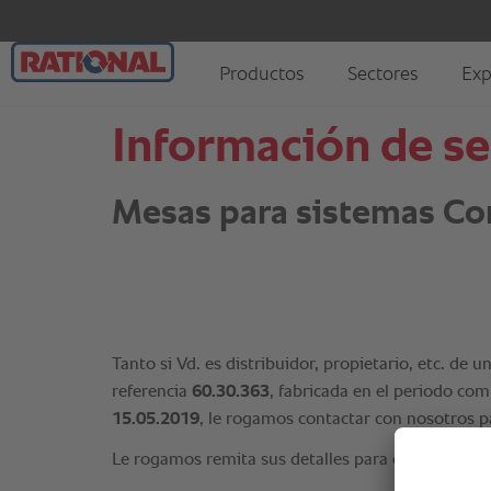
Información de se
Mesas para sistemas C
Tanto si Vd. es distribuidor, propietario, etc. d
referencia
60.30.363
, fabricada en el periodo co
15.05.2019
, le rogamos contactar con nosotros pa
Le rogamos remita sus detalles para contacto al s