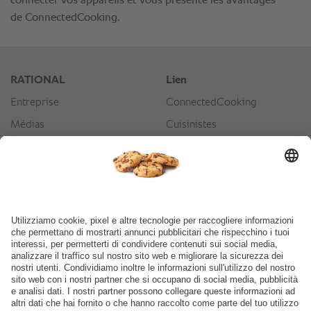
connecter vos appareils et vous présente les avantages
de ConnectedCooking.