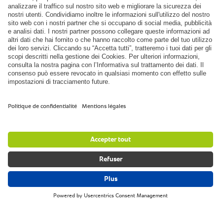
Barbara Lynch Gruppo.
Boston (Massachusetts, États-Unis).