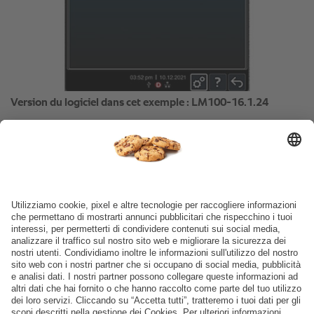
Version du logiciel dans cet exemple : LM100-16.1.24