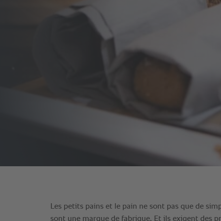
Les petits pains et le pain ne sont pas que de si
sont une marque de fabrique. Et ils exigent des p