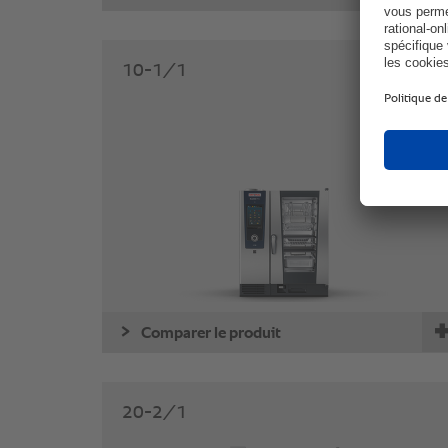
10-1/1
Comparer le produit
20-2/1