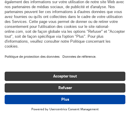
Bistrot Brigitte – Brasserie gourmande.
Belleville-en-Beaujolais – France.