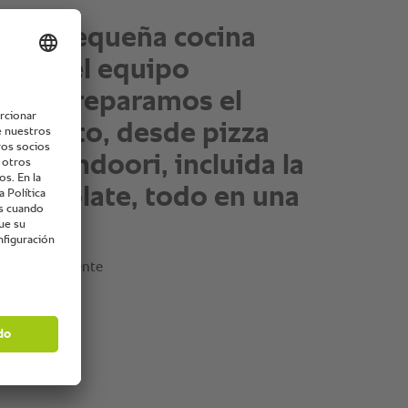
os cada plato en
n de 9 minutos. Con los
s automáticos
mos aún´ más la
ción logramos
dos perfectos siempre.
a que nuestros clientes
saborear."
 director gerente