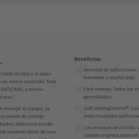
.
Beneficios:
Variedad de aplicaciones: C
n todo en uno y el único
horneado y mucho más
e un metro cuadrado. Toda
Fácil manejo: Todos los c
ipo RATIONAL y hemos
garantizados
tarse."
®
SelfCookingControl
: Lo
n manejar el equipo, ya
unos resultados perfect
 procesos de cocción
ultados. Habíamos tenido
Los procesos de cocción s
ar tandoori antes de usar
comida orgánica hasta el f