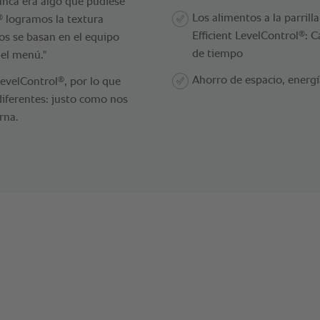
unca era algo que pudiese
Los alimentos a la parrill
®
logramos la textura
®
Efficient LevelControl
: C
tos se basan en el equipo
de tiempo
el menú."
Ahorro de espacio, energ
®
LevelControl
, por lo que
diferentes: justo como nos
rna.