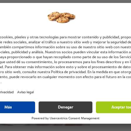
"Servim
cuestió
proceso
acelera
produc
resulta
Frescur
pueden 
Satinder Sarna,