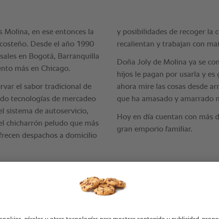
“Los ma
nos ha 
ahorros