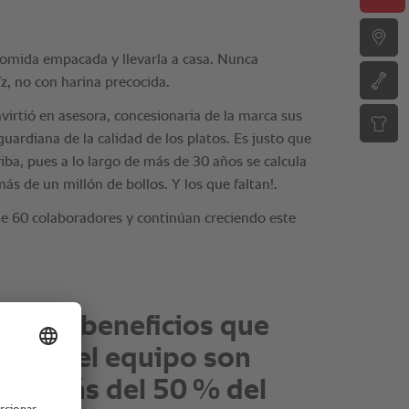
yores beneficios que
traido el equipo son
 de más del 50 % del