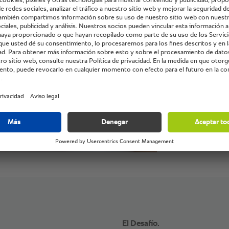
cosumo 
El Desafío.