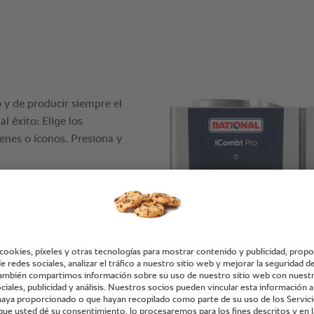
 y de producir siempre el
l éxito: Elige los
enes o íconos. Presiona y
on la misma facilidad.