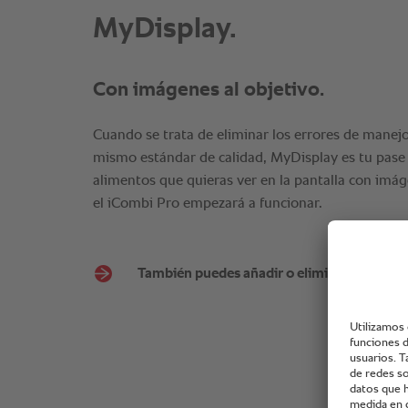
MyDisplay.
Con imágenes al objetivo.
Cuando se trata de eliminar los errores de manejo
mismo estándar de calidad, MyDisplay es tu pase a
alimentos que quieras ver en la pantalla con imág
el iCombi Pro empezará a funcionar.
También puedes añadir o eliminar recetas c