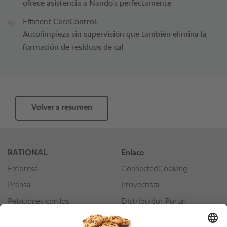
ofrece asistencia a Nando’s perfectamente
Efficient CareControl:
Autolimpieza sin supervisión que también elimina la
formación de residuos de cal
Volver a resumen