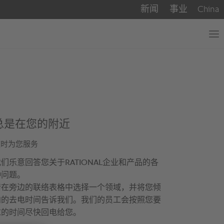
总是在您的附近
随时为您服务
们乐意回答您关于RATIONAL企业和产品的各
种问题。
请在旁边的联络表格中选择一个领域，并将您倾
向的去电时间告诉我们。我们的员工会按照您要
求的时间尽快回电给您。