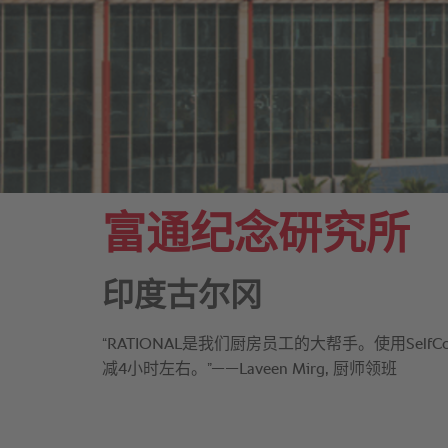
富通纪念研究所
印度古尔冈
“RATIONAL是我们厨房员工的大帮手。使用SelfCooking
减4小时左右。”——Laveen Mirg, 厨师领班