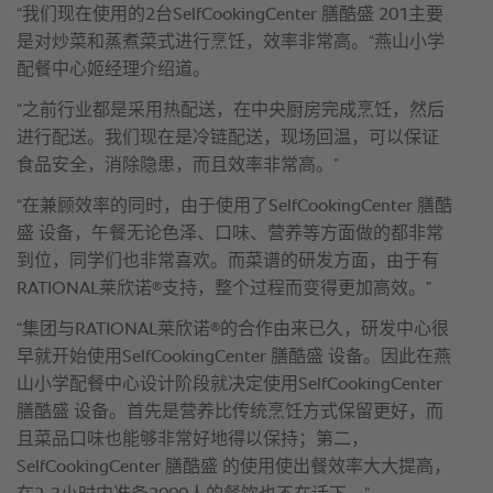
“我们现在使用的2台SelfCookingCenter 膳酷盛 201主要
是对炒菜和蒸煮菜式进行烹饪，效率非常高。“燕山小学
配餐中心姬经理介绍道。
“之前行业都是采用热配送，在中央厨房完成烹饪，然后
进行配送。我们现在是冷链配送，现场回温，可以保证
食品安全，消除隐患，而且效率非常高。”
“在兼顾效率的同时，由于使用了SelfCookingCenter 膳酷
盛 设备，午餐无论色泽、口味、营养等方面做的都非常
到位，同学们也非常喜欢。而菜谱的研发方面，由于有
®
RATIONAL莱欣诺
支持，整个过程而变得更加高效。”
®
“集团与RATIONAL莱欣诺
的合作由来已久，研发中心很
早就开始使用SelfCookingCenter 膳酷盛 设备。因此在燕
山小学配餐中心设计阶段就决定使用SelfCookingCenter
膳酷盛 设备。首先是营养比传统烹饪方式保留更好，而
且菜品口味也能够非常好地得以保持；第二，
SelfCookingCenter 膳酷盛 的使用使出餐效率大大提高，