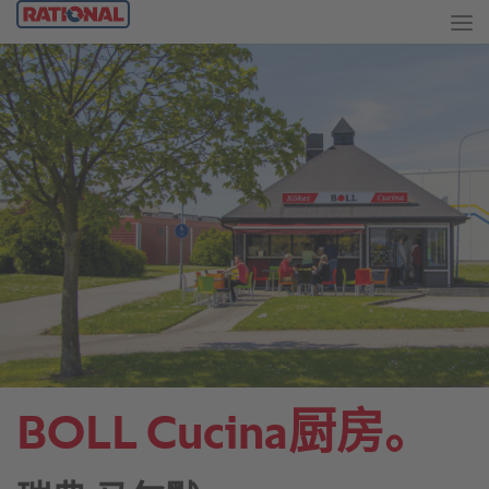
BOLL Cucina厨房。