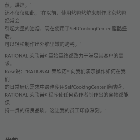
蒸，烘焙。”
还不仅仅如此，“在以前，使用烤鸭烤炉来制作北京烤鸭
经常会
引起大量的油烟，现在使用了SelfCookingCenter 膳酷盛
后，
可以轻松制作出外脆里嫩的烤鸭。”
®
RATIONAL 莱欣诺
至始至终都致力于满足其客户的需
求。
®
Rose说：“RATIONAL 莱欣诺
向我们演示操作如何在我
们
的日常厨房需求中最佳使用SelfCookingCenter 膳酷盛，
®
RATIONAL 莱欣诺
程序使任何造作者制作出的食物都能
保
持一贯的精良品质，这让我的员工印象深刻。”