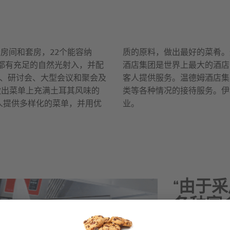
"由于
且培训
RATI