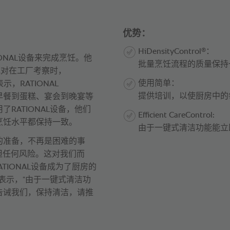
优势：
®
HiDensityControl
：
ATIONAL设备来完成烹饪。他
批量烹饪流程的质量保持
他对在工厂考察时，
使用简单：
示，RATIONAL
提供培训，以使厨房中的
房完成从早餐到蛋糕、宴会到晚宴等
RATIONAL设备，他们
Efficient CareControl:
烹饪水平都保持一致。
由于一键式清洁功能能立
后的准备，不再是困难的事
承担任何风险。这对我们而
ATIONAL设备成为了厨房的
r表示，“由于一键式清洁功
告诫我们，保持清洁，请推