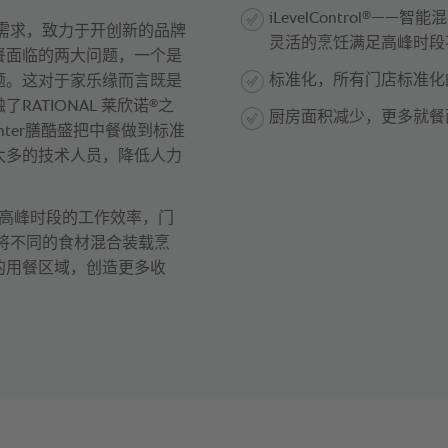
®
iLevelControl
——智能
的需求，致力于开创新的品牌
灵活的烹饪满足高峰时段
餐面临的两大问题，一个是
标准化，所有门店标准化
题。这对于家乐缘而言既是
®
ATIONAL 莱欣诺
之
厨房面积减少，更多就餐
enter膳酷盛把中餐做到标准
太多的技术人员，降低人力
效提高了高峰时段的工作效率，门
以将不同的食材混合装载烹
的用餐区域，创造更多收