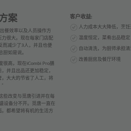
方案
客户收益:
人力成本大大降低，烹饪
出餐效率以及人员操作方
温度恒定，菜肴出品稳定
压力很大。现在每家门店配
用前反而减少了3人，并且也便
自动清洗，为厨师承担清
总厨如是说。
改善厨房及餐厅环境
，现在iCombi Pro膳
质，并且出品还更加稳定，
管，大大的节省了人工，将
”
这些改变与觅唐引进并在每
o膳酷盛设备分不开。觅唐一直在
面。都希望将有机的生活方