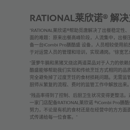
®
RATIONAL莱欣诺
解决
®
“RATIONAL莱欣诺
帮助觅唐解决了出餐稳定性、
面的难题：原来出餐高峰阶段，人流集中，出餐
备一台iCombi Pro膳酷盛 设备，人员相较使
于对运营人员的管理和培训，实现通岗。”徐宽艺
“菠萝牛腩和黑猪叉烧这两道菜品对于人力的依赖度很高
酷盛能够帮助我们实现和传统烹饪方式相同的品
完全避免掉了过度烹饪的食材损耗问题。无需监
厨师从繁复的流程、费时的监管工作中解放出来。
“残品率得到了控制、后厨卫生状况变得更整洁。
®
一家门店配备RATIONAL莱欣诺
iCombi Pr
努力，不论是有机的食材还是在经营中的方方面
式传递给每一位食客。”