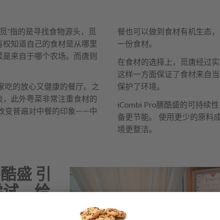
 膳酷盛 引
尝试，给
化”