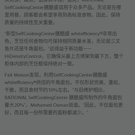
从烤饼、糕点、馅饼到牛排、烧烤，RATIONAL
SelfCookingCenter膳酷盛适用于众多产品。无论是在哪
里用餐，顾客都会希望享用到高标准食物，因此，保持
质量的持续性至关重要。
®
“新型SelfCookingCenter膳酷盛 whitefficiency
非常出
色，烹饪任何食物均可保持相同质量水准，无论是三文
鱼片还是牛角面包。”这得益于新功能——
HiDensityControl，它确保从最上方烤架到最下方，整个
柜体内部的烹饪都保持绝对一致。
Fait Maison发现，利用SelfCookingCenter膳酷盛
®
whitefficiency
烘焙的牛角面包，不仅形状完美、蓬松、
干脆，而且食材节约10%左右。“与旧烤炉相比，
RATIONAL SelfCookingCenter 膳酷盛所制作的牛角面包
要大20%”，Mohamed Osman说道。“因此，不仅面包更
好，而且每一份所需要的面粉都减少。”