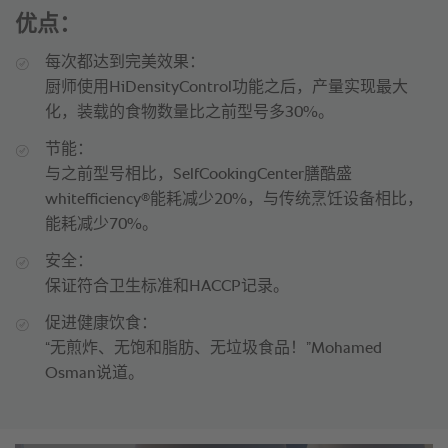
优点：
每次都达到完美效果：
厨师使用HiDensityControl功能之后，产量实现最大
化，装载的食物数量比之前型号多30%。
节能：
与之前型号相比，SelfCookingCenter膳酷盛
®
whitefficiency
能耗减少20%，与传统烹饪设备相比，
能耗减少70%。
安全：
保证符合卫生标准和HACCP记录。
促进健康饮食：
“无煎炸、无饱和脂肪、无垃圾食品！”Mohamed
Osman说道。