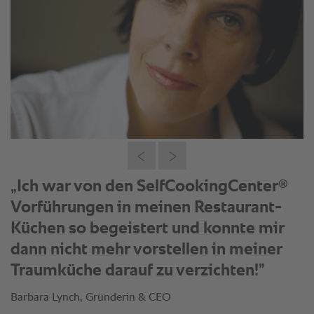
„Kein Gericht verlässt unsere Küche,
ohne auf irgendeine Weise mit einem
®
unseren SelfCookingCenter
in
Berührung gekommen zu sein."
- Jefferson Macklin, Präsident und COO