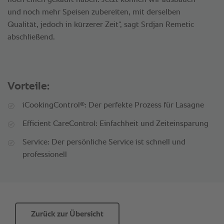
noch einen gekauft haben. Jetzt können wir ausbauen
und noch mehr Speisen zubereiten, mit derselben
Qualität, jedoch in kürzerer Zeit“, sagt Srdjan Remetic
abschließend.
Vorteile:
®
iCookingControl
: Der perfekte Prozess für Lasagne
Efficient CareControl: Einfachheit und Zeiteinsparung
Service: Der persönliche Service ist schnell und
professionell
Zurück zur Übersicht