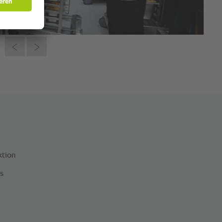
ktion
s