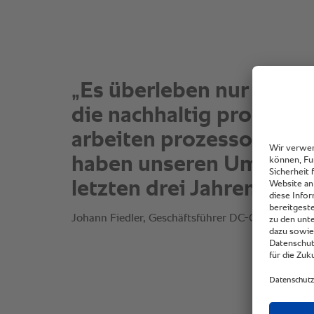
„Es überleben nur die F
die nachhaltig produzie
arbeiten prozessoptimi
haben unseren Umsatz i
letzten drei Jahren verd
Johann Fiedler, Geschäftsführer DC-Catering.