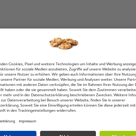
irmen,
ren. Wir
ert und
n den
oppelt.“