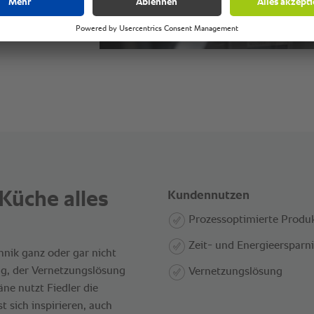
Küche alles
Kundennutzen
Prozessoptimierte Produ
Zeit- und Energieersparni
chnik ganz oder gar nicht
g, der Vernetzungslösung
Vernetzungslösung
ne nutzt Fiedler die
sich inspirieren, auch