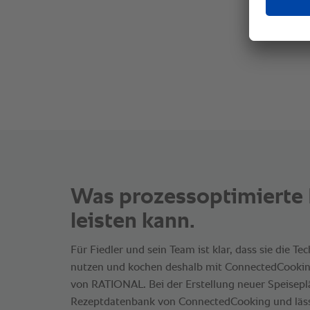
Was prozessoptimierte 
leisten kann.
Für Fiedler und sein Team ist klar, dass sie die Te
nutzen und kochen deshalb mit ConnectedCookin
von RATIONAL. Bei der Erstellung neuer Speiseplä
Rezeptdatenbank von ConnectedCooking und lässt 