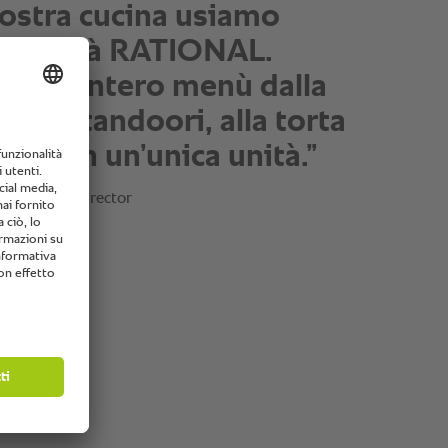
mo ogni piatto entro 9
 Con i processi
ici, ci velocizziamo
io e raggiungiamo
isultati perfetti. Si può
e la freschezza.”
 Managing Director