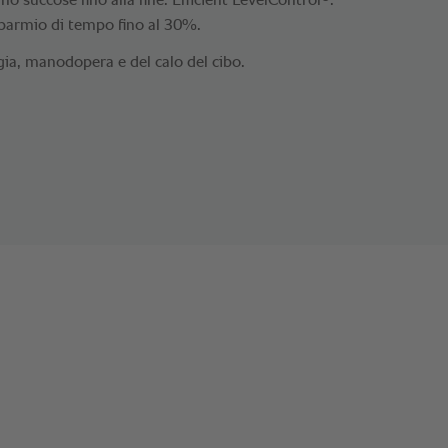
no succose fino alla fine. Efficient LevelControl
:
risparmio di tempo fino al 30%.
gia, manodopera e del calo del cibo.