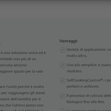
.
Vantaggi:
Varietà di applicazione: co
è una soluzione unica ed è
molto altro.
richiede non più di un
Uso più semplice: è usato 
ostruita attorno
risultato.
giore spazio per la sala
®
SelfCookingControl
: i p
perfetti e uniformi.
are l’unità perché è molto
 per raggiungere gli stessi
Il processo di cottura deli
ento dell’umidità per il
biologico fino alla fine.
era che l’ultimo pezzo non
®