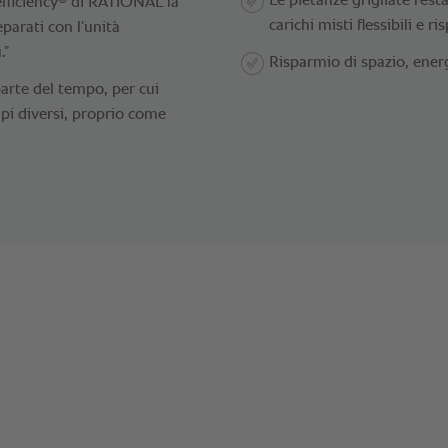
Le pietanze grigliate resta
fficiency
di RATIONAL la
carichi misti flessibili e 
eparati con l’unità
.”
Risparmio di spazio, ener
arte del tempo, per cui
mpi diversi, proprio come