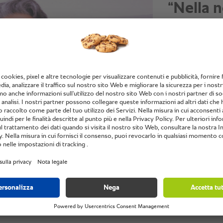
“Servia
minuti.
automat
parecch
sempre r
percepir
Satinder Sarna,