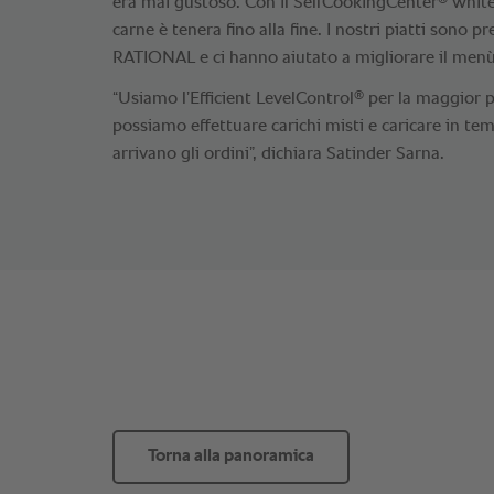
era mai gustoso. Con il SelfCookingCenter
white
carne è tenera fino alla fine. I nostri piatti sono pr
RATIONAL e ci hanno aiutato a migliorare il menù
®
“Usiamo l’Efficient LevelControl
per la maggior p
possiamo effettuare carichi misti e caricare in te
arrivano gli ordini”, dichiara Satinder Sarna.
Torna alla panoramica