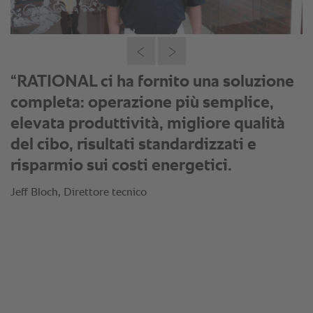
“RATIONAL ha compreso
perfettamente come trasformare le
nostre esigenze individuali e ha fornito
una soluzione personalizzata per
Nando’s. Hanno adattato i processi di
cottura alle pietanze da noi offerte e
personalizzato i nostri concetti
operativi mediante la tecnologia
RATIONAL.”
Jeff Bloch, Direttore tecnico