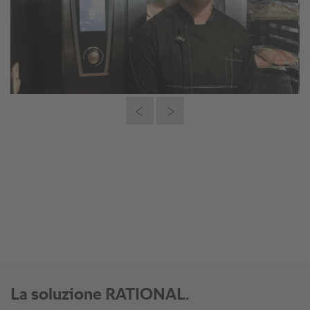
“RATIONAL mi ha semplificato il lavoro
nella mia cucina... lo voglio!”
Hugo Téllez, Chef Executive
La soluzione RATIONAL.