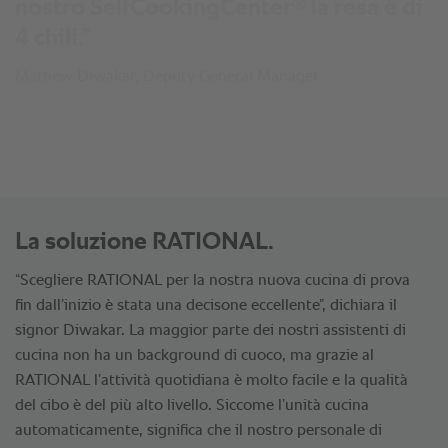
®
nostro SelfCookingCenter
la resa è di
4 chili.”
Mathew Diwakar, Deputy General Manager
La soluzione RATIONAL.
“Scegliere RATIONAL per la nostra nuova cucina di prova
fin dall’inizio è stata una decisone eccellente”, dichiara il
signor Diwakar. La maggior parte dei nostri assistenti di
cucina non ha un background di cuoco, ma grazie al
RATIONAL l’attività quotidiana è molto facile e la qualità
del cibo è del più alto livello. Siccome l’unità cucina
automaticamente, significa che il nostro personale di