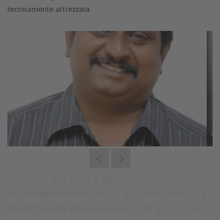
“La resa del riso è davvero
impressionante: nelle apparecchiature
tradizionali ottenevamo 2,9 a kg, con il