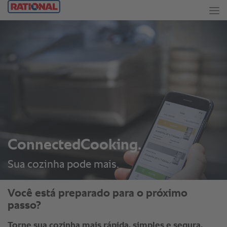
ConnectedCooking.
Sua cozinha pode mais.