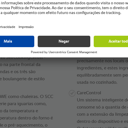
.
Um exemplo das vantage
®
HiDensityControl
mente irresistível a muitos
Graças às interações prec
cterizado por muitas lojas
contrafluxo dinâmico e à d
 clientes podem desfrutar
como à função de controle
rante de três estrelas e
forma concentrada e unifo
®
três SelfCookingCenter
precisamente nos locais o
o na parte frontal da
ingredientes, e estes ing
ndas e os três são
equilibradamente sem pe
e boulangerie de estilo
usada no cozinhado.
CareControl
 WE como chaleiras. O SCC
Um sistema inteligente de
rie para iguarias como,
consome só a quantia de 
no da temperatura e
com a extensão da limpe
peratura dentro do forno é
dentro do dispositivo e 
 de o pré-aquecimento, o