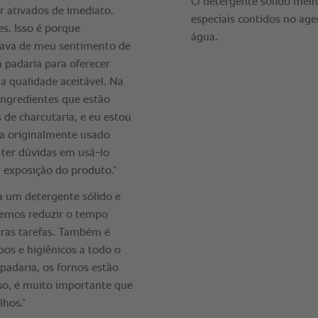
O detergente sólido melh
 ativados de imediato.
especiais contidos no ag
es. Isso é porque
água.
ivava de meu sentimento de
 padaria para oferecer
 qualidade aceitável. Na
ingredientes que estão
de charcutaria, e eu estou
ra originalmente usado
ter dúvidas em usá-lo
exposição do produto.”
a um detergente sólido e
emos reduzir o tempo
tras tarefas. Também é
pos e higiênicos a todo o
padaria, os fornos estão
sso, é muito importante que
hos.”