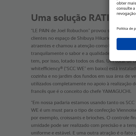
Uma solução RATIONAL
“LE PAIN de Joel Robuchon” provou ser particular
clientes no espaço de Shibuya Hikarie, que é cara
atraentes e chamou a atenção como local onde os
tranquilamente o sabor e a qualidade de um restau
tem, por isso, lotado todos os dias. Um total de 
®
whitefficiency
(“SCC WE” em baixo) está instalad
cozinha e no jardim dos fundos em sua área de ve
utilizados completamente no apoio à realização d
francês que é o conceito do chefe YAMAGUCHI.
“Em nossa padaria estamos usando tanto os SCC
WE é um must para o tipo de confecção Viennoise
por exemplo, croissants e brioches. O controle fi
umidade pode ser realizado com precisão e a tem
uniforme e estável. E uma outra atração é o fato