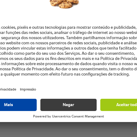
mais de
15 minu
são igua
excelen
banquets
Matias Martinez