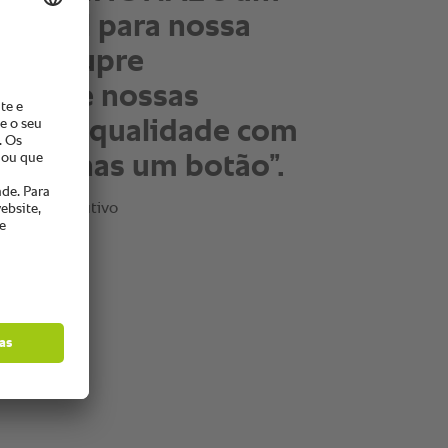
 450 pratos em apenas
tos. Todos os pratos
is e a qualidade é
te. That makes doing
 really fun.”
, chefe executivo