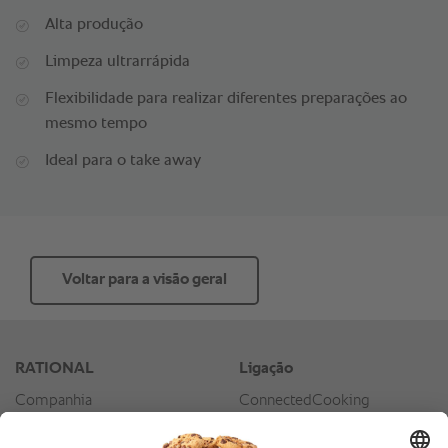
Alta produção
Limpeza ultrarrápida
Flexibilidade para realizar diferentes preparações ao
mesmo tempo
Ideal para o take away
Voltar para a visão geral