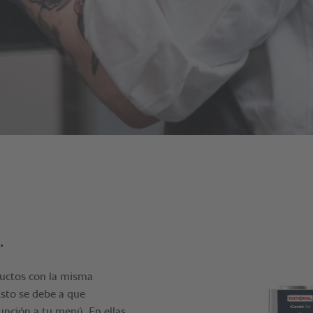
.
ductos con la misma
Esto se debe a que
función a tu menú. En ellas