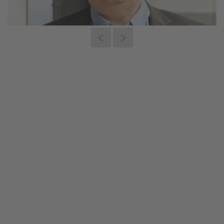
"No se trata por lo general de hacerlo
todo nuevo, sino más bien de
encontrar la mejor solución para el
cliente."
Volker Thielsen, Director general de VT Planteam