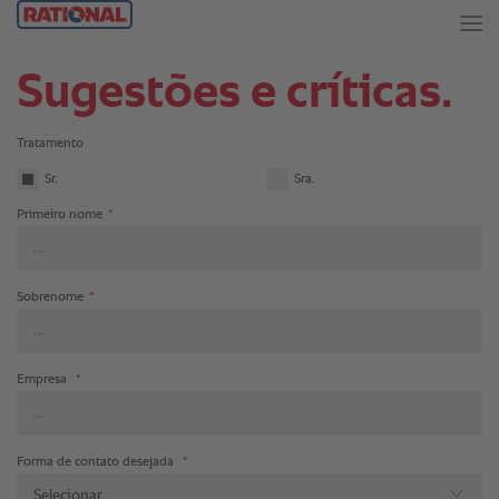
Sugestões e críticas.
Tratamento
Sr.
Sra.
Primeiro nome
*
Sobrenome
*
Empresa
*
Forma de contato desejada
*
Selecionar