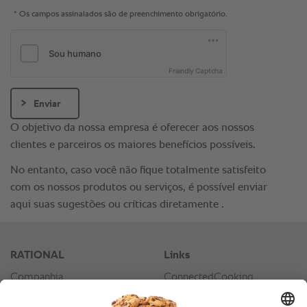
*
Os campos assinalados são de preenchimento obrigatório.
Friendly Captcha
Enviar
O objetivo da nossa empresa é oferecer aos nossos
clientes e parceiros os maiores benefícios possíveis.
No entanto, caso você não fique totalmente satisfeito
com os nossos produtos ou serviços, é possível enviar
aqui suas sugestões ou críticas diretamente .