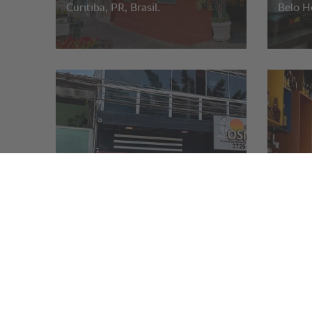
Curitiba, PR, Brasil.
Belo Ho
Casa do Norte Osmar.
Mocotó
São Paulo, SP, Brazil.
São Pau