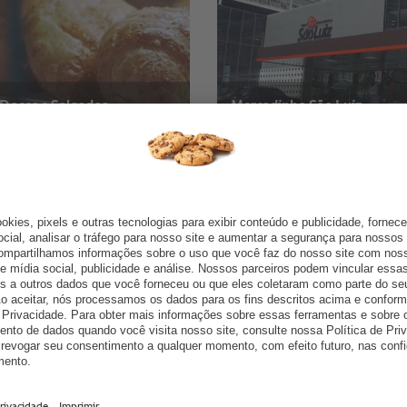
 Doces e Salgados.
Mercadinho São Luiz.
za (CE), Brasil.
Fortaleza (CE), Brasil.
ri.
Restaurante Alice Monte Lí
lo, SP, Brasil.
Vila Olímpia, São Paulo (SP)