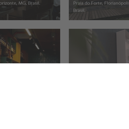
rizonte, MG, Brasil.
Praia do Forte, Florianópoli
Brasil.
 Bar e Restaurante
Estela Passoni.
lo, Brasil
São Paulo, SP, Brasil.