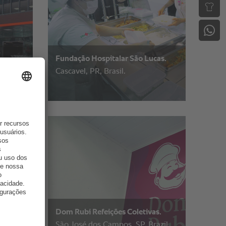
Fundação Hospitalar São Lucas.
Cascavel, PR, Brasil.
bano.
Dom Rubi Refeições Coletivas.
,
São José dos Campos, SP, Brazil.