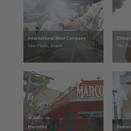
International Meal Company
China 
São Paulo, Brasil.
São Pau
Marcolini.
Restau