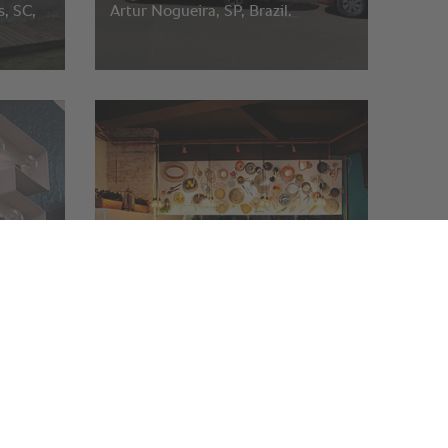
s, SC,
Artur Nogueira, SP, Brazil.
Hilda Botequim
São Paulo, Brasil