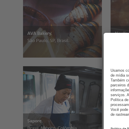
AVA Bakery.
Noelia
São Paulo, SP, Brasil.
Fortale
Sapore.
Casa Zu
Brasil, México, Colômbia
São Pau