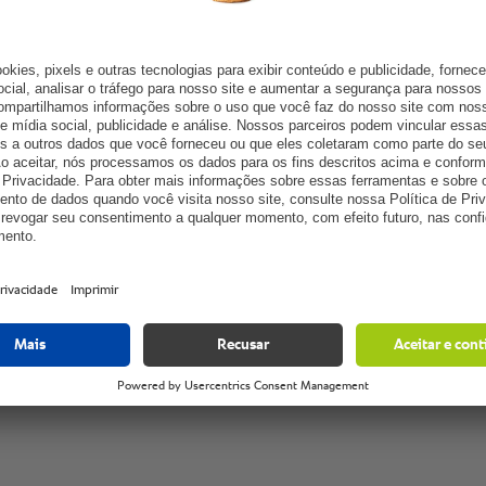
cozimen
conseg
por cen
funcioná
- Lucio Bellavia