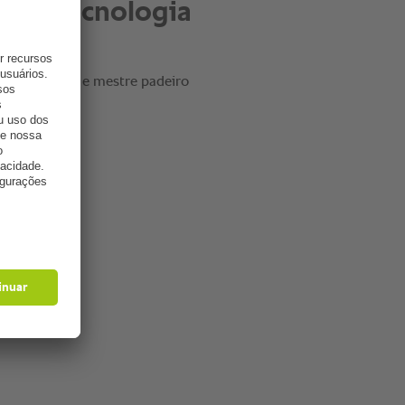
to inteligentes nós
uimos economizar 80
to com o custo de
rios."
, proprietário e mestre padeiro