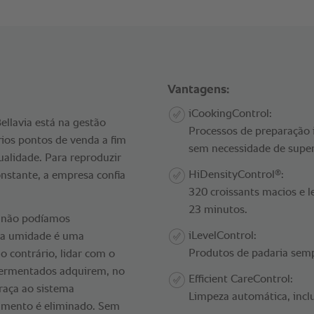
Vantagens:
iCookingControl:
ellavia está na gestão
Processos de preparação 
rios pontos de venda a fim
sem necessidade de super
lidade. Para reproduzir
®
HiDensityControl
:
nstante, a empresa confia
320 croissants macios e 
23 minutos.
 não podíamos
iLevelControl:
 da umidade é uma
Produtos de padaria semp
o contrário, lidar com o
 fermentados adquirem, no
Efficient CareControl:
raça ao sistema
Limpeza automática, inclus
zimento é eliminado. Sem