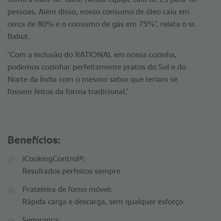
como a mão-de-obra. Nossa equipe caiu de 25 para 18
pessoas. Além disso, nosso consumo de óleo caiu em
cerca de 80% e o consumo de gás em 75%”, relata o sr.
Babut.
“Com a inclusão do RATIONAL em nossa cozinha,
podemos cozinhar perfeitamente pratos do Sul e do
Norte da Índia com o mesmo sabor que teriam se
fossem feitos da forma tradicional.”
Benefícios:
®
iCookingControl
:
Resultados perfeitos sempre
Prateleira de forno móvel:
Rápida carga e descarga, sem qualquer esforço
Segurança: