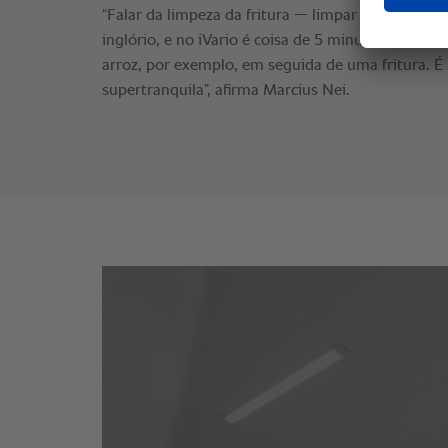
“Falar da limpeza da fritura — limpar uma fritade
inglório, e no iVario é coisa de 5 minutos e tá l
arroz, por exemplo, em seguida de uma fritura. 
supertranquila”, afirma Marcius Nei.