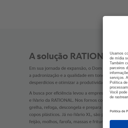
A solução RATIONAL.
Em sua jornada de expansão, o Dom Rubi enfren
a padronização e a qualidade em toneladas de refe
desperdícios e otimizar a produtividade.
A busca por eficiência levou a empresa a conhec
e iVario da RATIONAL. Nos fornos combinados, a 
grelha, refoga, descongela e prepara sobremesas
copos plásticos. Já no iVario XL, são preparados 
feijão, molhos, farofa, massas e frituras por imers