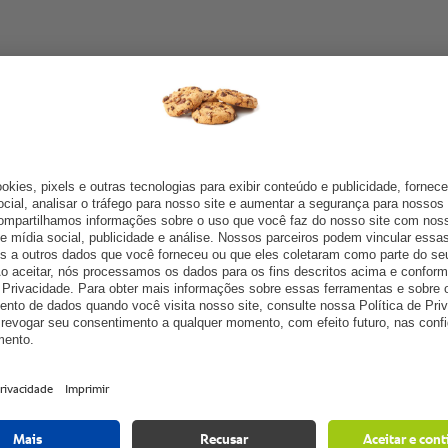
Benefícios para o cliente:
Economia de recursos.
tava desafios como manter
Aumento da produtividade 
ições por dia, reduzir
Padronização, garantind
er os equipamentos iCombi
Facilidade de uso.
equipe assa, cozinha,
Redução do calor na cozi
 — inclusive pudins em
grandes volumes de arroz,
ão.