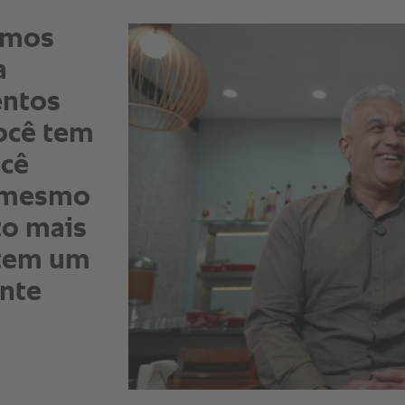
emos
a
entos
ocê tem
cê
a mesmo
to mais
e tem um
ente