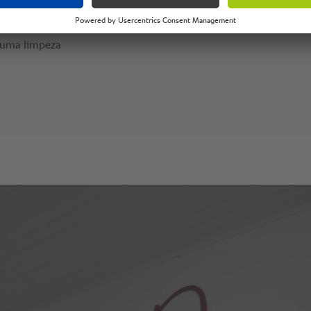
ira é um trabalho meio
impo para poder cozinhar um
É uma limpeza