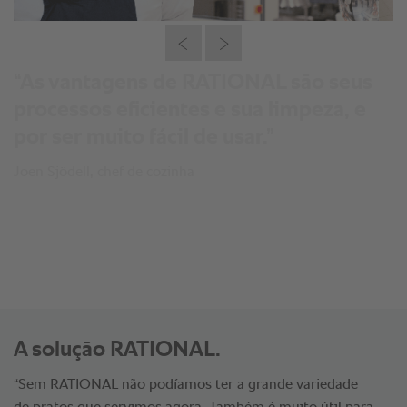
“As vantagens de RATIONAL são seus
processos eficientes e sua limpeza, e
por ser muito fácil de usar.”
Joen Sjödell, chef de cozinha
A solução RATIONAL.
“Sem RATIONAL não podíamos ter a grande variedade