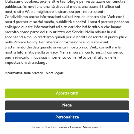
Quali sfide vorresti affrontare con iCombi Pro? I diversi
formati degli apparecchi e le diverse varianti di
installazione consentono soluzioni flessibili e
personalizzate. Ad esempio, con la cappa aspirante
UltraVent Plus, collegata direttamente all'apparecchio,
non è necessario effettuare il collegamento esterno e
neppure ricorrere a un ulteriore sistema di aspirazione
da collocare sul posto in cui è installato il sistema di
cottura. Più facile di così non si può.