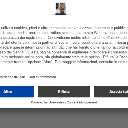
lavoro n
voglio!”
Hugo Téllez, Ch