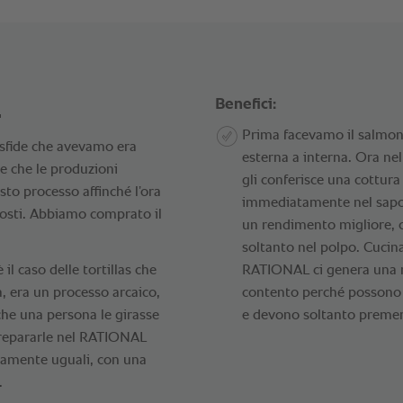
.
Benefici:
Prima facevamo il salmone 
 sfide che avevamo era
esterna a interna. Ora nel
ire che le produzioni
gli conferisce una cottura
to processo affinché l’ora
immediatamente nel sapore,
costi. Abbiamo comprato il
un rendimento migliore, 
soltanto nel polpo. Cucin
l caso delle tortillas che
RATIONAL ci genera una mag
, era un processo arcaico,
contento perché possono o
he una persona le girasse
e devono soltanto premere 
prepararle nel RATIONAL
tamente uguali, con una
.