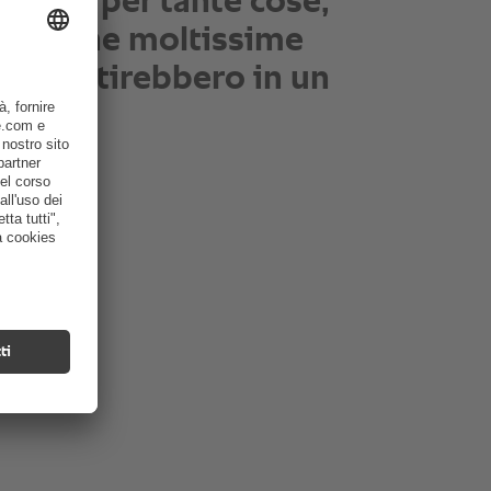
ella mia cucina... lo
ef Executive