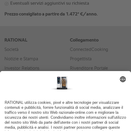
Eventuali servizi aggiuntivi su richiesta
Prezzo consigliato a partire da 1.472* €/anno.